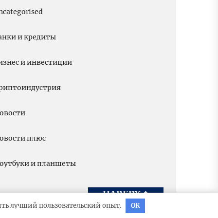
ncategorised
анки и кредиты
изнес и инвестиции
риптоиндустрия
овости
овости плюс
оутбуки и планшеты
НАВЕРХ
↑
вить лучший пользовательский опыт.
OK