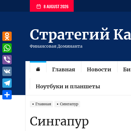
Перейти
8 AUGUST 2026
к
содержимому
Стратегий К
Odnoklassniki
Финансовая Доминанта
WhatsApp
Главная
Новости
Би
Viber
VK
Ноутбуки и планшеты
Telegram
Отправить
Главная
Сингапур
Сингапур