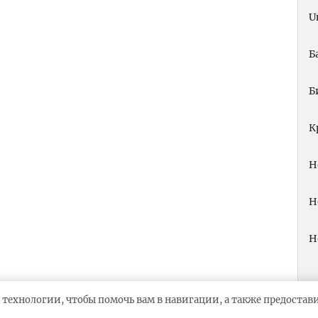
U
Б
Б
К
Н
Н
Н
 технологии, чтобы помочь вам в навигации, а также предоста