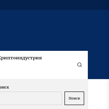
Криптоиндустрия
оиск
Поиск