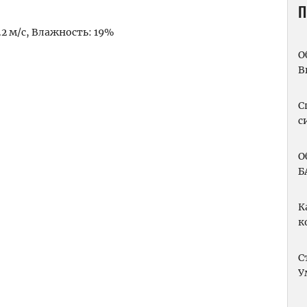
П
1.2 м/с, Влажность: 19%
О
m
вить
В
С
с
О
Б
К
к
С
У