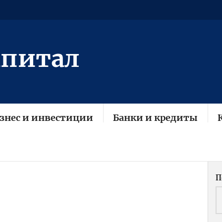
апитал
знес и инвестиции
Банки и кредиты
П