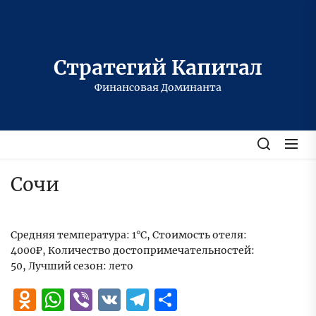
Перейти
к
содержимому
Стратегий Капитал
Финансовая Доминанта
Сочи
Средняя температура: 1°C, Стоимость отеля:
4000₽, Количество достопримечательностей:
50, Лучший сезон: лето
Odnoklassniki
WhatsApp
Viber
VK
Telegram
Отправить