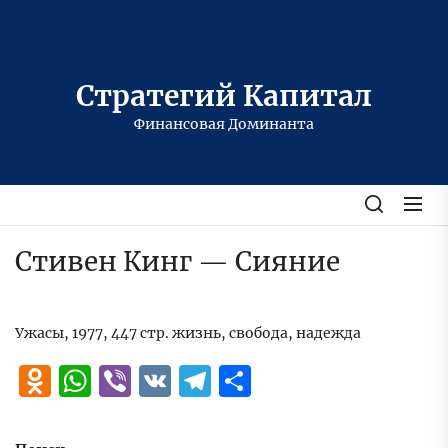
Перейти
к
содержимому
Стратегий Капитал
Финансовая Доминанта
Стивен Кинг — Сияние
Ужасы, 1977, 447 стр. жизнь, свобода, надежда
Odnoklassniki
WhatsApp
Viber
VK
Telegram
Отправить