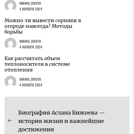
MINING_BROTH
4 НОЯБРЯ 2024
Можно ли вывести сорняки в
огороде навсегда? Методы
борьбы
MINING_BROTH
4 НОЯБРЯ 2024
Как рассчитать объем
теплоносителя в системе
отопления
MINING_BROTH
4 НОЯБРЯ 2024
Навигация
Биография Аслана Бижоева —
по
история жизни и важнейшие
Предыдущая
записям
достижения
запись: