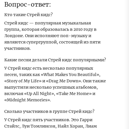
Вопрос-ответ:
Кто такие Стрей кидс?
Стрей кидс — популярная музыкальная
группа, которая образовалась в 2010 году в
Лондоне. Они исполняют поп-музыку и
являются супергруппой, состоящей из пяти
участников.
Какие песни делали Стрей кидс популярными?
У Стрей кидс есть несколько популярных
песен, таких как «What Makes You Beautiful»,
«Story of My Life» и «Drag Me Down». Они также
выпустили несколько успешных альбомов,
включая «Up All Night», «Take Me Home» и
«Midnight Memories».
Сколько участников в группе Стрей кидс?
У Стрей кидс пять участников. Это Гарри
Стайлс, Луи Томлинсон, Найл Хоран, Лиам