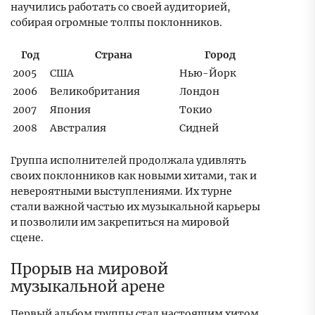
научились работать со своей аудиторией,
собирая огромные толпы поклонников.
Год
Страна
Город
2005
США
Нью-Йорк
2006
Великобритания
Лондон
2007
Япония
Токио
2008
Австралия
Сидней
Группа исполнителей продолжала удивлять
своих поклонников как новыми хитами, так и
невероятными выступлениями. Их турне
стали важной частью их музыкальной карьеры
и позволили им закрепиться на мировой
сцене.
Прорыв на мировой
музыкальной арене
Первый альбом группы стал настоящим хитом