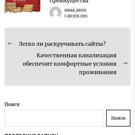
Преимущества
MINING_BROTH
5 АВГУСТА 2024
Навигация
Легко ли раскручивать сайты?
Предыдущая
по
Качественная канализация
запись:
записям
обеспечит комфортные условия
Сл
проживания
за
Поиск
Поиск