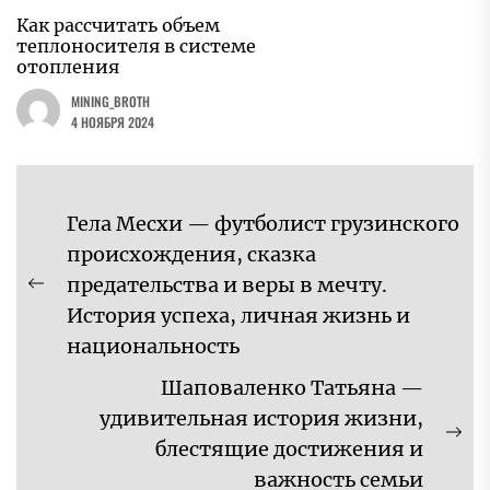
Как рассчитать объем
теплоносителя в системе
отопления
MINING_BROTH
4 НОЯБРЯ 2024
Навигация
Гела Месхи — футболист грузинского
по
происхождения, сказка
записям
предательства и веры в мечту.
Предыдущая
История успеха, личная жизнь и
запись:
национальность
Шаповаленко Татьяна —
удивительная история жизни,
Сл
блестящие достижения и
за
важность семьи