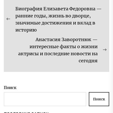
Навигация
Биография Елизавета Федоровна —
по
ранние годы, жизнь во дворце,
записям
Предыдущая
значимые достижения и вклад в
запись:
историю
Анастасия Заворотнюк —
интересные факты о жизни
Сл
актрисы и последние новости на
за
сегодня
Поиск
Поиск