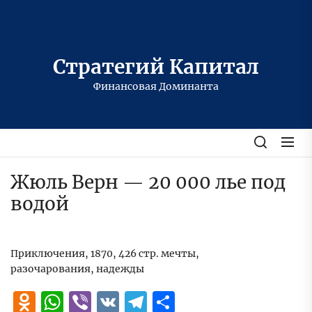
Перейти
к
содержимому
Стратегий Капитал
Финансовая Доминанта
Жюль Верн — 20 000 лье под
водой
Приключения, 1870, 426 стр. мечты,
разочарования, надежды
Odnoklassniki
WhatsApp
Viber
VK
Telegram
Отправить